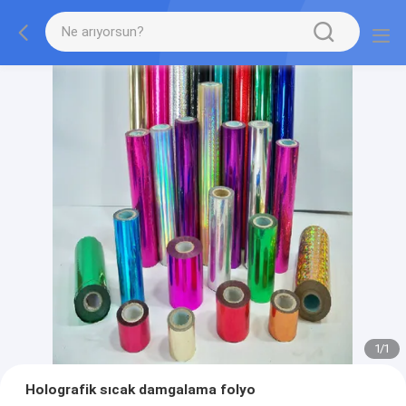
1
/
1
Holografik sıcak damgalama folyo