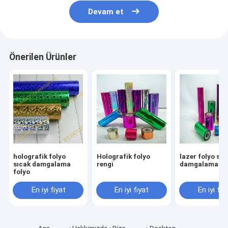
Devam et
Önerilen Ürünler
holografik folyo
Holografik folyo
lazer folyo sıc
sıcak damgalama
rengi
damgalama fo
folyo
En iyi fiyat
En iyi fiyat
En iyi fiy