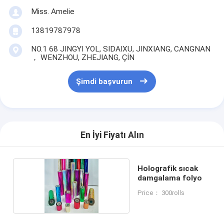
Miss. Amelie
13819787978
NO.1 68 JINGYI YOL, SIDAIXU, JINXIANG, CANGNAN
， WENZHOU, ZHEJIANG, ÇİN
Şimdi başvurun
En İyi Fiyatı Alın
Holografik sıcak
damgalama folyo
Price： 300rolls