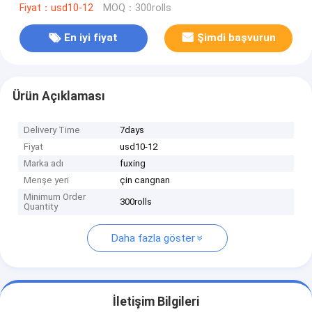
Fiyat：usd10-12
MOQ：300rolls
En iyi fiyat
Şimdi başvurun
Ürün Açıklaması
Delivery Time
7days
Fiyat
usd10-12
Marka adı
fuxing
Menşe yeri
çin cangnan
Minimum Order
300rolls
Quantity
Daha fazla göster
İletişim Bilgileri