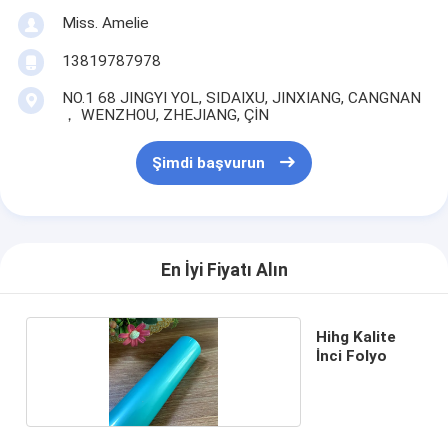
Miss. Amelie
13819787978
NO.1 68 JINGYI YOL, SIDAIXU, JINXIANG, CANGNAN
， WENZHOU, ZHEJIANG, ÇİN
Şimdi başvurun
En İyi Fiyatı Alın
Hihg Kalite
İnci Folyo