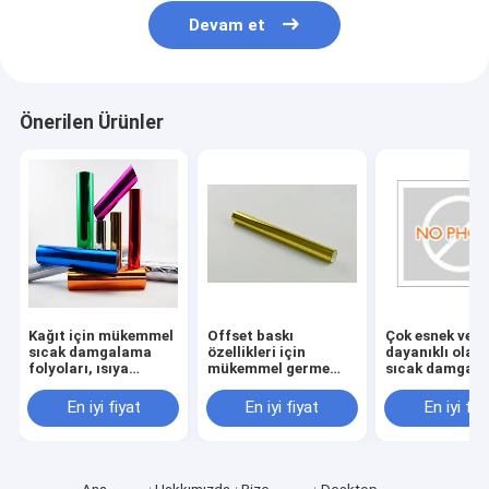
Devam et
Önerilen Ürünler
Kağıt için mükemmel
Offset baskı
Çok esnek ve
sıcak damgalama
özellikleri için
dayanıklı olan 
folyoları, ısıya
mükemmel germe
sıcak damgal
dayanıklı ve germe
dayanıklılığı
folyoları
dayanıklılığı için
damgalama folyoları
En iyi fiyat
En iyi fiyat
En iyi fiy