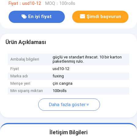
Fiyat：usd10-12
MOQ：100rolls
En iyi fiyat
Şimdi başvurun
Ürün Açıklaması
güçlü ve standart ihracat. 10 bir karton
Ambalaj bilgileri
paketlenmiş rulo.
Fiyat
usd10-12
Marka adı
fuxing
Menşe yeri
çin cangna
Min sipariş miktarı
100rolls
Daha fazla göster
İletişim Bilgileri