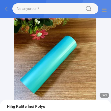
2
/
3
Hihg Kalite İnci Folyo