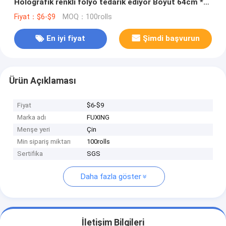
Holografik renkli folyo tedarik ediyor Boyut 64cm *
120m rulo 2021 sıcak satış
Fiyat：$6-$9
MOQ：100rolls
En iyi fiyat
Şimdi başvurun
Ürün Açıklaması
Fiyat
$6-$9
Marka adı
FUXING
Menşe yeri
Çin
Min sipariş miktarı
100rolls
Sertifika
SGS
Daha fazla göster
İletişim Bilgileri