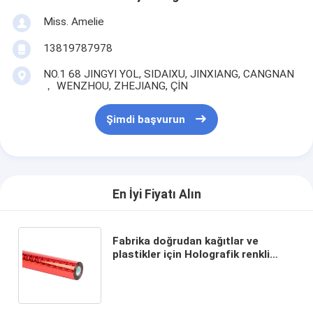
Miss. Amelie
13819787978
NO.1 68 JINGYI YOL, SIDAIXU, JINXIANG, CANGNAN
， WENZHOU, ZHEJIANG, ÇİN
Şimdi başvurun
En İyi Fiyatı Alın
Fabrika doğrudan kağıtlar ve
plastikler için Holografik renkli
folyo tedarik ediyor Boyut 64cm *
120m rulo 2021 sıcak satış