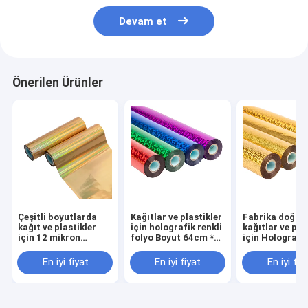
Devam et
Önerilen Ürünler
Çeşitli boyutlarda
Kağıtlar ve plastikler
Fabrika doğru
kağıt ve plastikler
için holografik renkli
kağıtlar ve pla
için 12 mikron
folyo Boyut 64cm *
için Holografik
kesintisiz Altın ve
120m rulo 2021
folyo tedarik e
Gümüş holografik
sıcak satış
Boyut 64cm *
En iyi fiyat
En iyi fiyat
En iyi fiy
düz folyo
rulo 2021 sıca