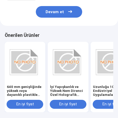
Devam et
Önerilen Ürünler
640 mm genişliğinde
İyi Yapışkanlık ve
Uzunluğu 100
yüksek ısıya
Yüksek Nem Direnci
Endüstriyel
dayanıklı plastikle
Özel Holografik
Uygulamalar i
şeffaf folyo
Folyo
Gümüş Şeffaf 
En iyi fiyat
En iyi fiyat
En iyi fiy