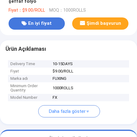
şeffaf folyo
Fiyat：$9.00/ROLL
MOQ：1000ROLLS
En iyi fiyat
Şimdi başvurun
Ürün Açıklaması
Delivery Time
10-15DAYS
Fiyat
$9.00/ROLL
Marka adı
FUXING
Minimum Order
1000ROLLS
Quantity
Model Number
FX
Daha fazla göster