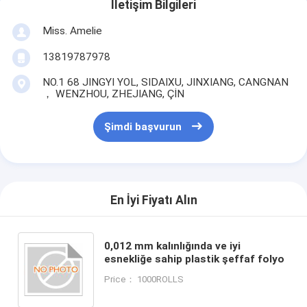
İletişim Bilgileri
Miss. Amelie
13819787978
NO.1 68 JINGYI YOL, SIDAIXU, JINXIANG, CANGNAN
， WENZHOU, ZHEJIANG, ÇİN
Şimdi başvurun
En İyi Fiyatı Alın
0,012 mm kalınlığında ve iyi
esnekliğe sahip plastik şeffaf folyo
Price： 1000ROLLS